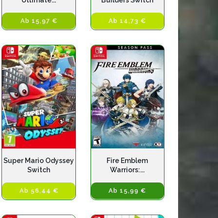
Ultimate...
Builders Switch
Ab 15,97 €
Ab 14,73 €
Super Mario Odyssey
Fire Emblem
Switch
Warriors:...
Ab 56,44 €
Ab 15,99 €