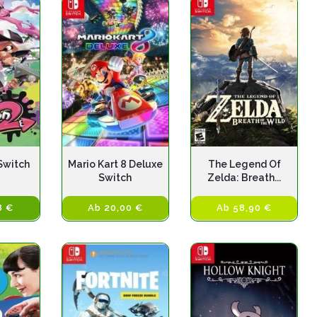
Switch
Mario Kart 8 Deluxe
The Legend Of
Switch
Zelda: Breath...
8 €
Ab 20,00 €
Ab 58,90 €