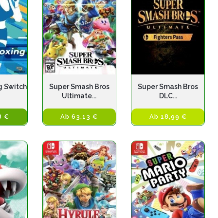
g Switch
Super Smash Bros
Super Smash Bros
Ultimate...
DLC...
8 €
Ab 63,13 €
Ab 18,99 €