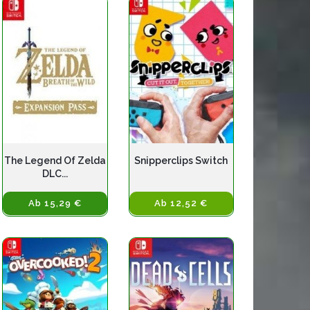
The Legend Of Zelda
Snipperclips Switch
DLC...
Ab 15,29 €
Ab 12,52 €