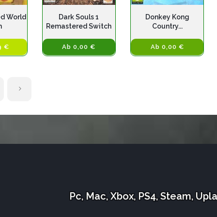
ed World
Dark Souls 1
Donkey Kong
h
Remastered Switch
Country...
9 €
Ab 0,00 €
Ab 0,00 €
Pc, Mac, Xbox, PS4, Steam, Upl