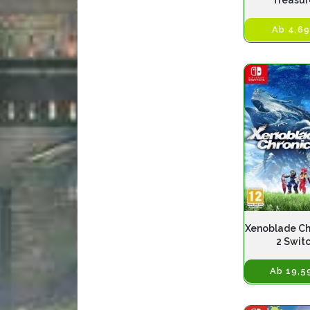
Treasure
Ab 4,69
Xenoblade Ch
2 Swit
Ab 19,5