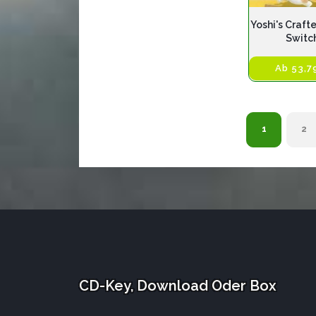
Yoshi's Craft
Switc
Ab 53,7
1
2
CD-Key, Download Oder Box