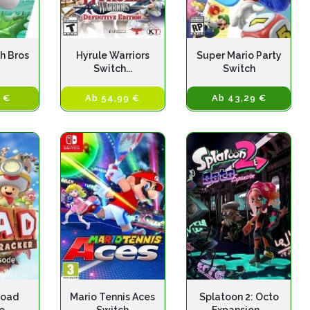
h Bros
Hyrule Warriors
Super Mario Party
Switch...
Switch
 €
Ab 54,99 €
Ab 43,29 €
Toad
Mario Tennis Aces
Splatoon 2: Octo