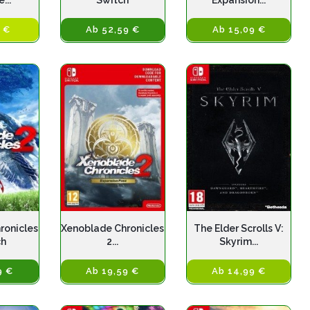
...
Switch
Expansion...
 €
Ab 52,59 €
Ab 15,09 €
ronicles
Xenoblade Chronicles
The Elder Scrolls V:
ch
2...
Skyrim...
9 €
Ab 19,59 €
Ab 14,99 €