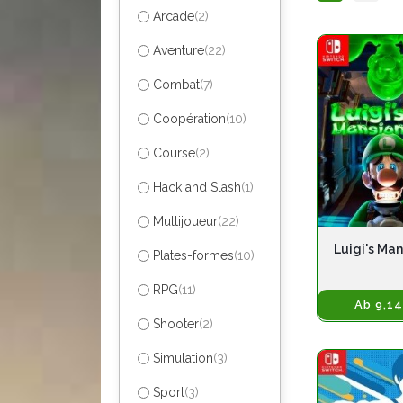
Arcade
(2)
Aventure
(22)
Combat
(7)
Coopération
(10)
Course
(2)
Hack and Slash
(1)
Multijoueur
(22)
Luigi's Man
Plates-formes
(10)
RPG
(11)
Ab 9,14
Shooter
(2)
Simulation
(3)
Sport
(3)