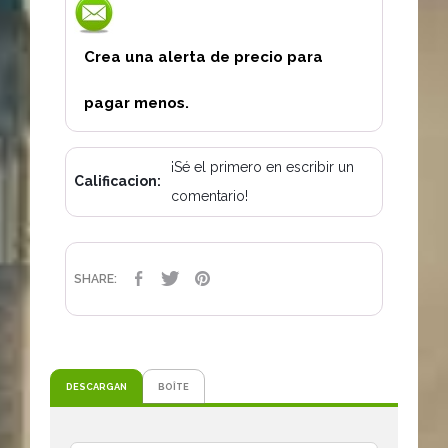
Crea una alerta de precio para
pagar menos.
¡Sé el primero en escribir un
Calificacion:
comentario!
COMPARTIR
TUITEAR
PINTEREST
SHARE:
DESCARGAN
BOÎTE