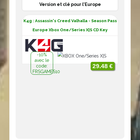
Version et clé pour l’Europe
K4g : Assassin's Creed Valhalla - Season Pass
Europe Xbox One/Series X|S CD Key
-10%
avec le
29.48 €
code:
FRSGAMES10