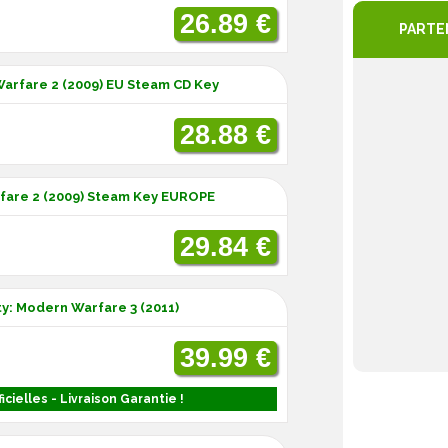
26.89 €
PARTE
 Warfare 2 (2009) EU Steam CD Key
28.88 €
rfare 2 (2009) Steam Key EUROPE
29.84 €
ty: Modern Warfare 3 (2011)
39.99 €
icielles - Livraison Garantie !