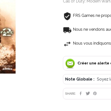
Call of Duty: Modern Warfar
FRS Games ne propo
Nous ne vendons aucu
Nous vous indiquons 
Créer une alerte 
Note Globale :
Soyez l
PARTAGE
TWEET
PIN
SHARE: