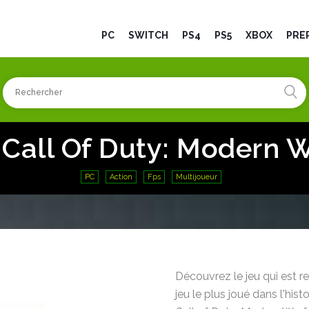
PC
SWITCH
PS4
PS5
XBOX
PRÉ
 Call Of Duty: Modern W
PC
Action
Fps
Multijoueur
Découvrez le jeu qui est
jeu le plus joué dans l'his