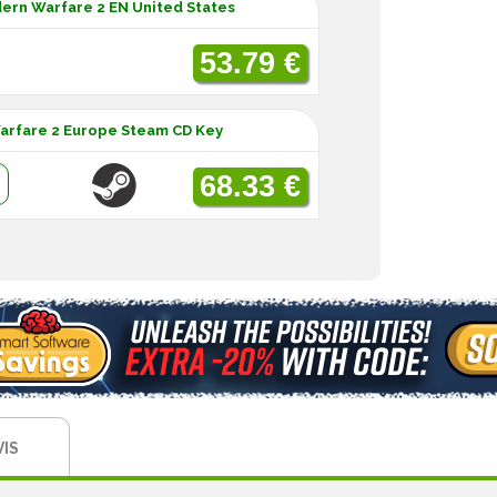
dern Warfare 2 EN United States
53.79 €
Warfare 2 Europe Steam CD Key
:
68.33 €
VIS