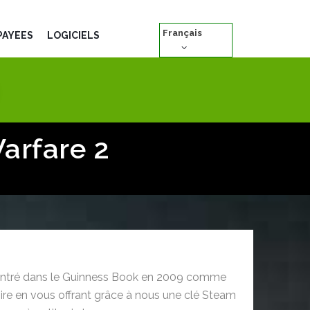
Français
PAYÉES
LOGICIELS
arfare 2
 rentré dans le Guinness Book en 2009 comme
toire en vous offrant grâce à nous une clé Steam