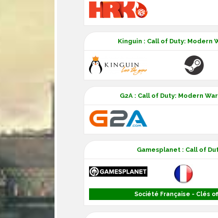
Kinguin : Call of Duty: Modern
G2A : Call of Duty: Modern Wa
Gamesplanet : Call of Du
Société Française - Clés off