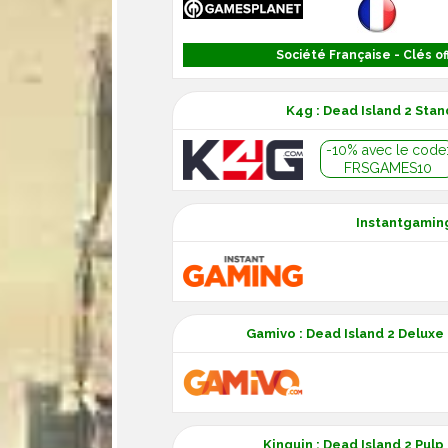
Société Française - Clés off
K4g : Dead Island 2 Sta
-10% avec le code
FRSGAMES10
Instantgaming
Gamivo : Dead Island 2 Delux
Kinguin : Dead Island 2 Pul