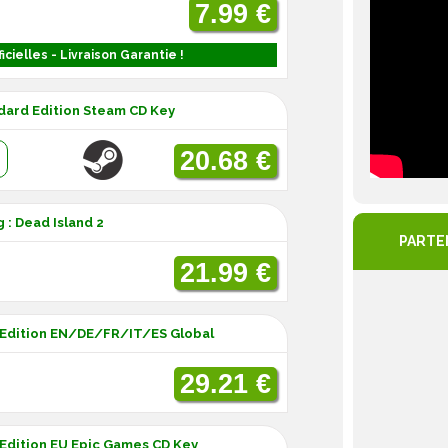
7.99 €
icielles - Livraison Garantie !
ndard Edition Steam CD Key
:
20.68 €
 : Dead Island 2
PARTE
21.99 €
e Edition EN/DE/FR/IT/ES Global
29.21 €
p Edition EU Epic Games CD Key