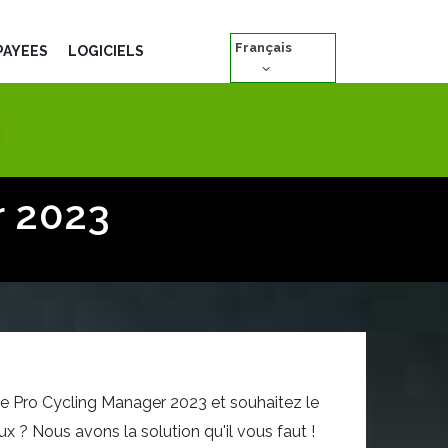
Français
PAYÉES
LOGICIELS
r 2023
de Pro Cycling Manager 2023 et souhaitez le
x ? Nous avons la solution qu'il vous faut !