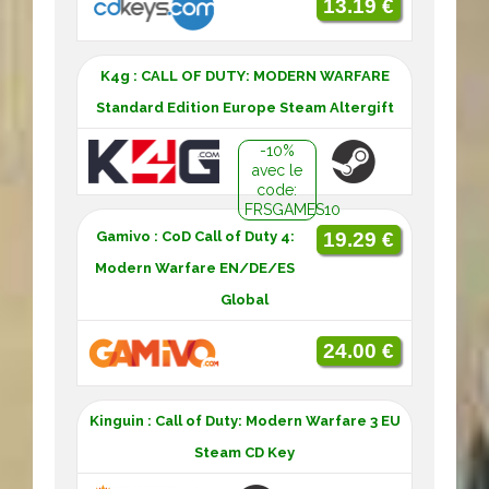
13.19 €
K4g : CALL OF DUTY: MODERN WARFARE
Standard Edition Europe Steam Altergift
-10%
avec le
code:
FRSGAMES10
Gamivo : CoD Call of Duty 4:
19.29 €
Modern Warfare EN/DE/ES
Global
24.00 €
Kinguin : Call of Duty: Modern Warfare 3 EU
Steam CD Key