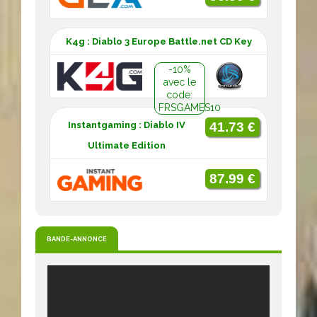
K4g : Diablo 3 Europe Battle.net CD Key
-10%
avec le
code:
FRSGAMES10
Instantgaming : Diablo IV
41.73 €
Ultimate Edition
87.99 €
BANDE-ANNONCE