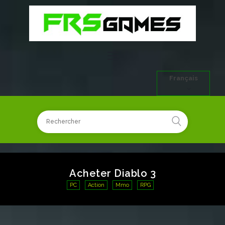
Français
Acheter Diablo 3
PC
Action
Mmo
RPG