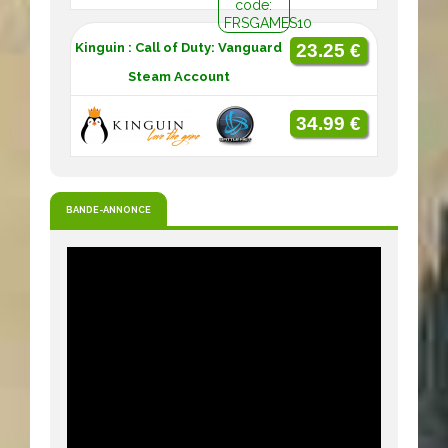
code:
FRSGAMES10
Kinguin : Call of Duty: Vanguard
23.25 €
Steam Account
34.99 €
BANDE-ANNONCE