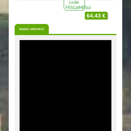
code:
FRSGAMES10
64.43 €
BANDE-ANNONCE