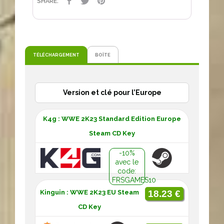
PARTAGER
TWEET
PINTEREST
SHARE:
TÉLÉCHARGEMENT
BOÎTE
Version et clé pour l’Europe
K4g : WWE 2K23 Standard Edition Europe
Steam CD Key
-10%
avec le
code:
FRSGAMES10
Kinguin : WWE 2K23 EU Steam
18.23 €
CD Key