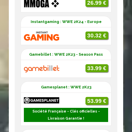
26.99 €
Instantgaming : WWE 2K24 - Europe
30.32 €
Gamebillet : WWE 2K23 - Season Pass
33.99 €
Gamesplanet : WWE 2K23
53.99 €
Société Française - Clés officielles -
Livraison Garantie !