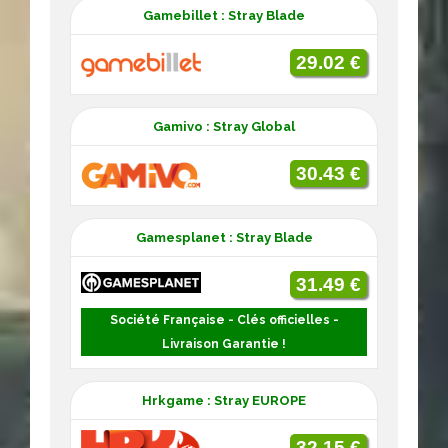
Gamebillet : Stray Blade
29.02 €
Gamivo : Stray Global
30.43 €
Gamesplanet : Stray Blade
31.49 €
Société Française - Clés officielles -
Livraison Garantie !
Hrkgame : Stray EUROPE
32.15 €