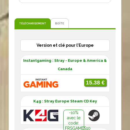
TÉLÉCHARGEMENT
BOÎTE
Version et clé pour l’Europe
Instantgaming : Stray - Europe & America &
Canada
15.38 €
K4g : Stray Europe Steam CD Key
-10%
avec le
code:
FRSGAMES10