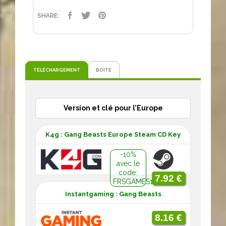
PARTAGER
TWEET
PINTEREST
SHARE:
TÉLÉCHARGEMENT
BOÎTE
Version et clé pour l’Europe
K4g : Gang Beasts Europe Steam CD Key
-10%
avec le
code:
7.92 €
FRSGAMES10
Instantgaming : Gang Beasts
8.16 €