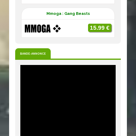
Mmoga : Gang Beasts
15.99 €
BANDE-ANNONCE