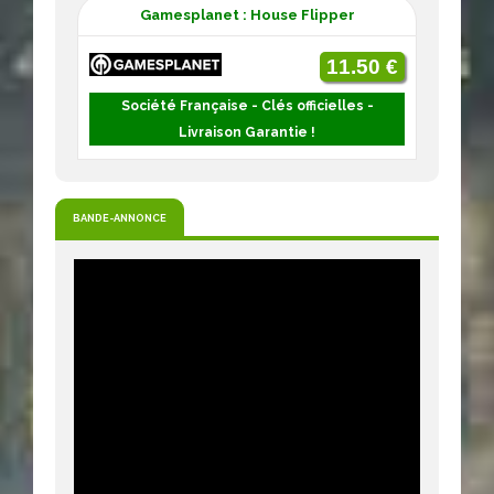
Gamesplanet : House Flipper
11.50 €
Société Française - Clés officielles -
Livraison Garantie !
BANDE-ANNONCE