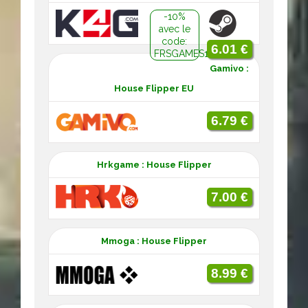
-10%
avec le
code:
6.01 €
FRSGAMES10
Gamivo :
House Flipper EU
6.79 €
Hrkgame : House Flipper
7.00 €
Mmoga : House Flipper
8.99 €