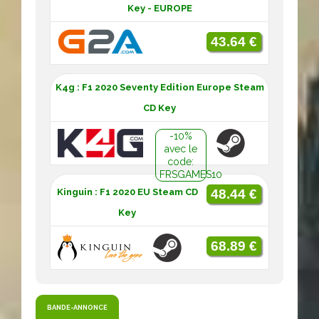
Key - EUROPE
43.64 €
K4g : F1 2020 Seventy Edition Europe Steam
CD Key
-10%
avec le
code:
FRSGAMES10
Kinguin : F1 2020 EU Steam CD
48.44 €
Key
68.89 €
BANDE-ANNONCE