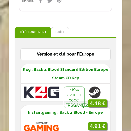
PARTAGER
TWEET
PINTEREST
SHARE:
TÉLÉCHARGEMENT
BOÎTE
Version et clé pour l’Europe
K4g : Back 4 Blood Standard Edition Europe
Steam CD Key
-10%
avec le
code:
4.48 €
FRSGAMES10
Instantgaming : Back 4 Blood - Europe
4.91 €