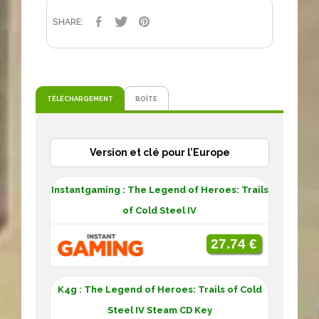
PARTAGER
TWEET
PINTEREST
SHARE:
TÉLÉCHARGEMENT
BOÎTE
Version et clé pour l’Europe
Instantgaming : The Legend of Heroes: Trails
of Cold Steel IV
27.74 €
K4g : The Legend of Heroes: Trails of Cold
Steel IV Steam CD Key