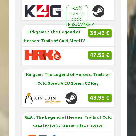
-10%
avec le
code:
FRSGAMES10
Hrkgame : The Legend of
35.43 €
Heroes: Trails of Cold Steel IV
47.52 €
Kinguin : The Legend of Heroes: Trails of
Cold Steel IV EU Steam CD Key
49.99 €
G2A : The Legend of Heroes: Trails of Cold
Steel IV (PC) - Steam Gift - EUROPE