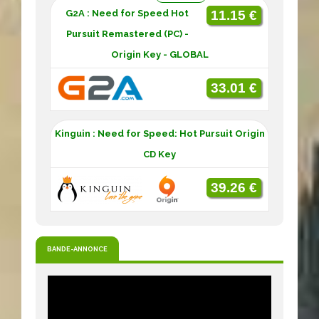
G2A : Need for Speed Hot
11.15 €
Pursuit Remastered (PC) -
Origin Key - GLOBAL
33.01 €
Kinguin : Need for Speed: Hot Pursuit Origin
CD Key
39.26 €
BANDE-ANNONCE