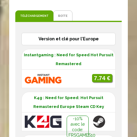
TÉLÉCHARGEMENT
BOÎTE
Version et clé pour l’Europe
Instantgaming : Need for Speed Hot Pursuit
Remastered
7.74 €
K4g : Need for Speed: Hot Pursuit
Remastered Europe Steam CD Key
-10%
avec le
code:
FRSGAMES10