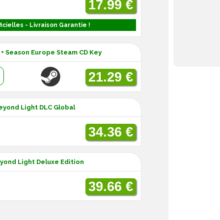
17.99 €
icielles - Livraison Garantie !
t + Season Europe Steam CD Key
:
21.29 €
Beyond Light DLC Global
34.36 €
yond Light Deluxe Edition
39.66 €