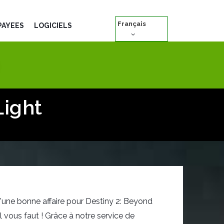
Français
PAYÉES
LOGICIELS
Light
'une bonne affaire pour Destiny 2: Beyond
l vous faut ! Grâce à notre service de