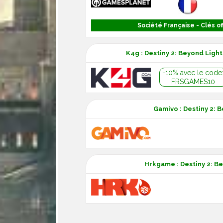
Société Française - Clés off
K4g : Destiny 2: Beyond Ligh
-10% avec le code
FRSGAMES10
Gamivo : Destiny 2: 
Hrkgame : Destiny 2: Be