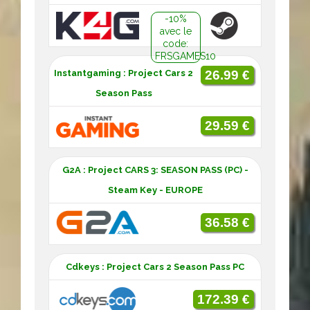
-10%
avec le
code:
FRSGAMES10
Instantgaming : Project Cars 2
26.99 €
Season Pass
29.59 €
G2A : Project CARS 3: SEASON PASS (PC) -
Steam Key - EUROPE
36.58 €
Cdkeys : Project Cars 2 Season Pass PC
172.39 €