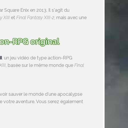
 Square Enix en 2013. Il s'agit du
y XIII
et
Final Fantasy XIII-2
, mais avec une
tion-RPG original
I
, un jeu vidéo de type action-RPG
XIII
, basée sur le même monde que
Final
devoir sauver le monde d'une apocalypse
 de votre aventure. Vous serez également