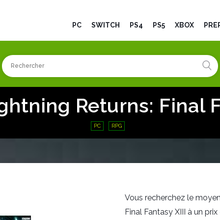
PC
SWITCH
PS4
PS5
XBOX
PRÉ
ghtning Returns: Final F
PC
RPG
Vous recherchez le moyen 
Final Fantasy XIII à un pr