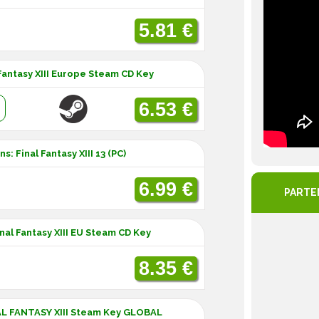
5.81 €
 Fantasy XIII Europe Steam CD Key
:
6.53 €
: Final Fantasy XIII 13 (PC)
6.99 €
PARTE
inal Fantasy XIII EU Steam CD Key
8.35 €
L FANTASY XIII Steam Key GLOBAL