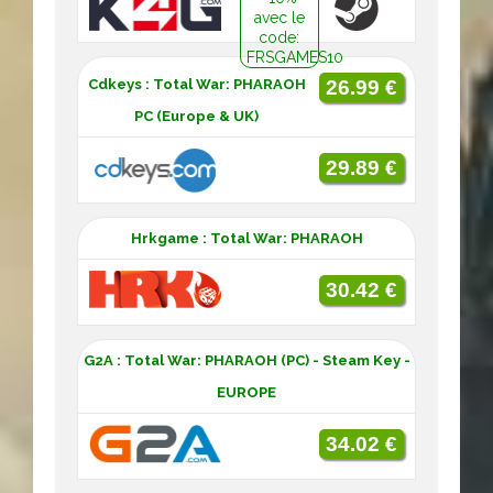
avec le
code:
FRSGAMES10
Cdkeys : Total War: PHARAOH
26.99 €
PC (Europe & UK)
29.89 €
Hrkgame : Total War: PHARAOH
30.42 €
G2A : Total War: PHARAOH (PC) - Steam Key -
EUROPE
34.02 €