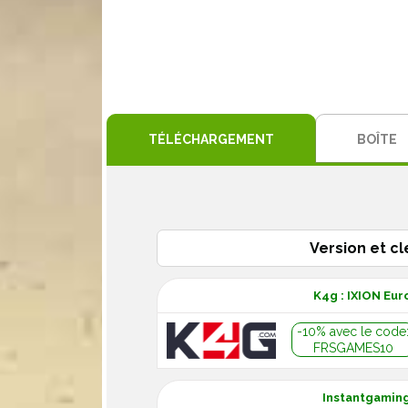
TÉLÉCHARGEMENT
BOÎTE
Version et cl
K4g : IXION Eu
-10% avec le code
FRSGAMES10
Instantgaming 