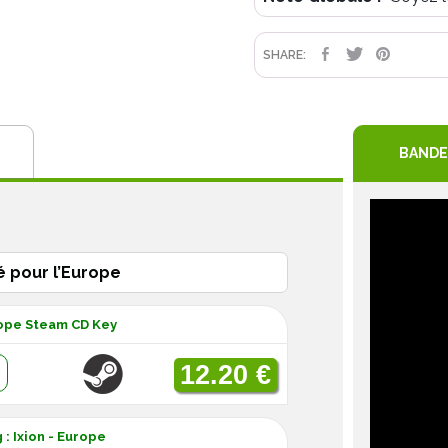
PARTAGE
TWEET
PIN
SHARE:
BANDE
é pour l’Europe
rope Steam CD Key
:
12.20 €
: Ixion - Europe