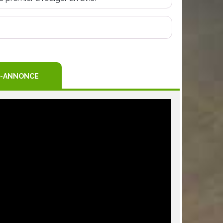
R
TEREST
-ANNONCE