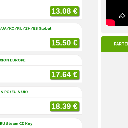
13.08 €
FR/JA/KO/RU/ZH/ES Global
15.50 €
PARTE
IXION EUROPE
17.64 €
ON PC (EU & UK)
18.39 €
N EU Steam CD Key