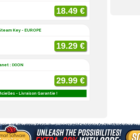
18.49 €
- Steam Key - EUROPE
19.29 €
net : IXION
29.99 €
icielles - Livraison Garantie !