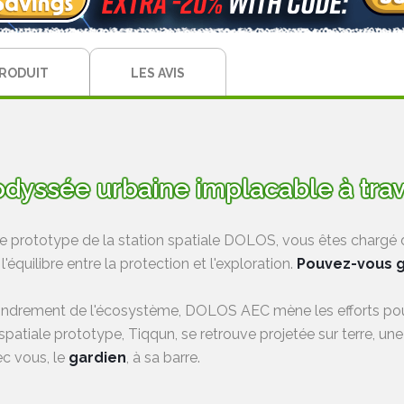
PRODUIT
LES AVIS
odyssée urbaine implacable à trave
e prototype de la station spatiale DOLOS, vous êtes chargé de
l'équilibre entre la protection et l'exploration.
Pouvez-vous g
effondrement de l'écosystème, DOLOS AEC mène les efforts pou
spatiale prototype, Tiqqun, se retrouve projetée sur terre, une 
ec vous, le
gardien
, à sa barre.