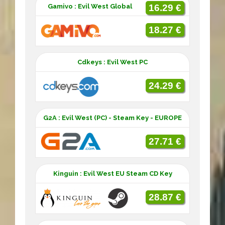
Gamivo : Evil West Global
16.29 €
18.27 €
Cdkeys : Evil West PC
24.29 €
G2A : Evil West (PC) - Steam Key - EUROPE
27.71 €
Kinguin : Evil West EU Steam CD Key
28.87 €