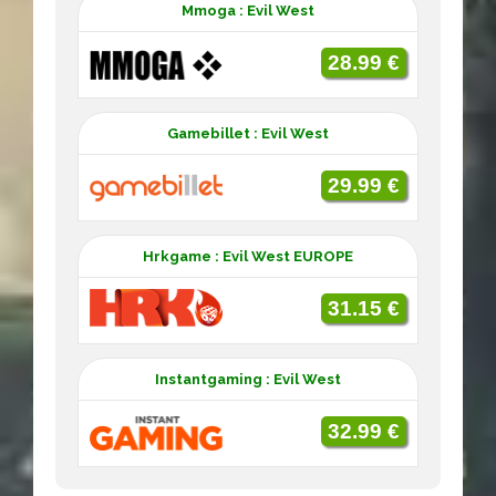
Mmoga : Evil West
28.99 €
Gamebillet : Evil West
29.99 €
Hrkgame : Evil West EUROPE
31.15 €
Instantgaming : Evil West
32.99 €