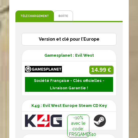
TÉLÉCHARGEMENT
BOÎTE
Version et clé pour l’Europe
Gamesplanet : Evil West
14.99 €
Société Française - Clés officielles -
Livraison Garantie !
K4g : Evil West Europe Steam CD Key
-10%
avec le
code:
FRSGAMES10