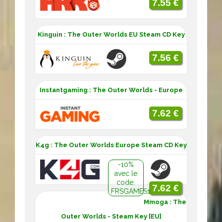
7.55 €
Kinguin : The Outer Worlds EU Steam CD Key
7.56 €
Instantgaming : The Outer Worlds - Europe
7.62 €
K4g : The Outer Worlds Europe Steam CD Key
-10%
avec le
code:
7.62 €
FRSGAMES10
Mmoga : The
Outer Worlds - Steam Key [EU]