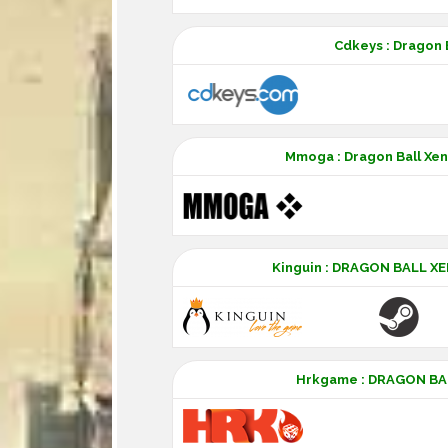
Cdkeys : Dragon 
Mmoga : Dragon Ball Xeno
Kinguin : DRAGON BALL X
Hrkgame : DRAGON BA