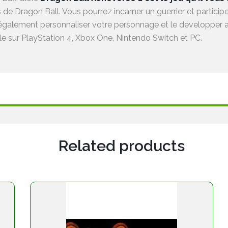
s de Dragon Ball. Vous pourrez incarner un guerrier et partic
galement personnaliser votre personnage et le développer a
le sur PlayStation 4, Xbox One, Nintendo Switch et PC.
Related products