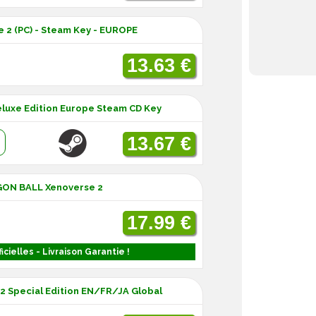
e 2 (PC) - Steam Key - EUROPE
13.63 €
eluxe Edition Europe Steam CD Key
:
13.67 €
GON BALL Xenoverse 2
17.99 €
icielles - Livraison Garantie !
 2 Special Edition EN/FR/JA Global