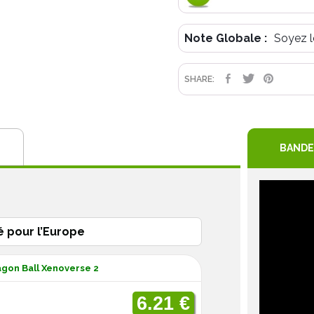
Note Globale :
Soyez l
PARTAGE
TWEET
PIN
SHARE:
BANDE
é pour l’Europe
agon Ball Xenoverse 2
6.21 €