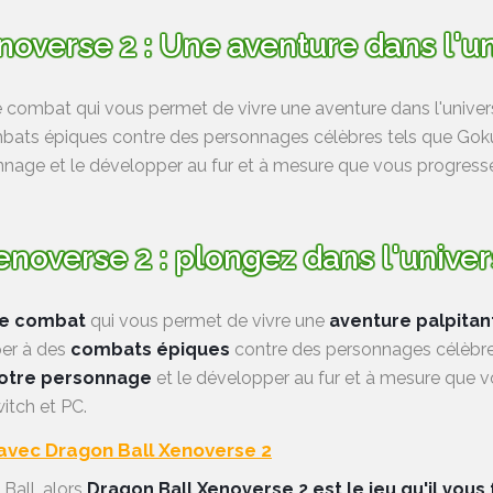
noverse 2 : Une aventure dans l'u
e combat qui vous permet de vivre une aventure dans l'univer
ombats épiques contre des personnages célèbres tels que Go
age et le développer au fur et à mesure que vous progressez.
enoverse 2 : plongez dans l'unive
de combat
qui vous permet de vivre une
aventure palpitan
iper à des
combats épiques
contre des personnages célèbre
votre personnage
et le développer au fur et à mesure que vo
itch et PC.
 avec Dragon Ball Xenoverse 2
 Ball, alors
Dragon Ball Xenoverse 2 est le jeu qu'il vous 