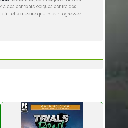
iper à des combats épiques contre des
u fur et à mesure que vous progressez.