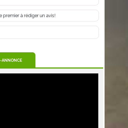
e premier à rédiger un avis!
R
TEREST
-ANNONCE