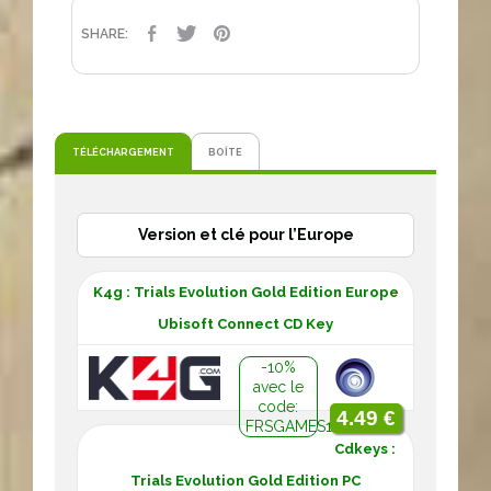
PARTAGER
TWEET
PINTEREST
SHARE:
TÉLÉCHARGEMENT
BOÎTE
Version et clé pour l’Europe
K4g : Trials Evolution Gold Edition Europe
Ubisoft Connect CD Key
-10%
avec le
code:
4.49 €
FRSGAMES10
Cdkeys :
Trials Evolution Gold Edition PC