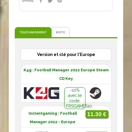
PARTAGER
TWEET
PINTEREST
SHARE:
TÉLÉCHARGEMENT
BOÎTE
Version et clé pour l’Europe
K4g : Football Manager 2022 Europe Steam
CD Key
-10%
avec le
code:
FRSGAMES10
Instantgaming : Football
11.30 €
Manager 2022 - Europe