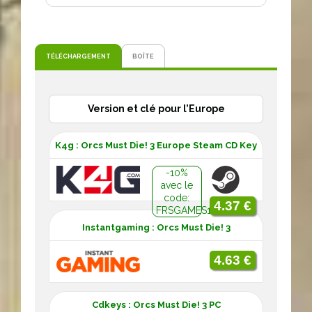
TÉLÉCHARGEMENT
BOÎTE
Version et clé pour l’Europe
K4g : Orcs Must Die! 3 Europe Steam CD Key
-10%
avec le
code:
4.37 €
FRSGAMES10
Instantgaming : Orcs Must Die! 3
4.63 €
Cdkeys : Orcs Must Die! 3 PC