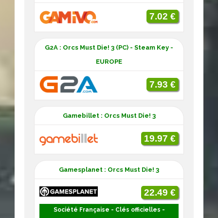
7.02 €
G2A : Orcs Must Die! 3 (PC) - Steam Key -
EUROPE
7.93 €
Gamebillet : Orcs Must Die! 3
19.97 €
Gamesplanet : Orcs Must Die! 3
22.49 €
Société Française - Clés officielles -