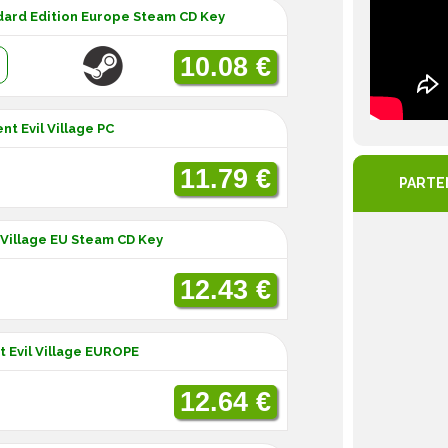
ndard Edition Europe Steam CD Key
:
10.08 €
nt Evil Village PC
11.79 €
PARTE
l Village EU Steam CD Key
12.43 €
 Evil Village EUROPE
12.64 €