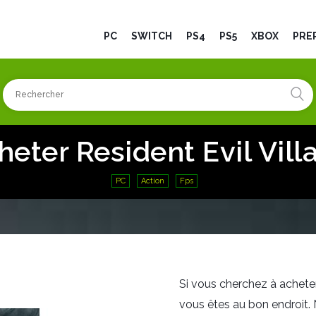
PC
SWITCH
PS4
PS5
XBOX
PRÉ
heter Resident Evil Vill
PC
Action
Fps
Si vous cherchez à acheter
vous êtes au bon endroit.