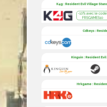
K4g : Resident Evil Village Sta
-10% avec le code
FRSGAMES10
Cdkeys : Reside
Kinguin : Resident Evi
Hrkgame : Resident