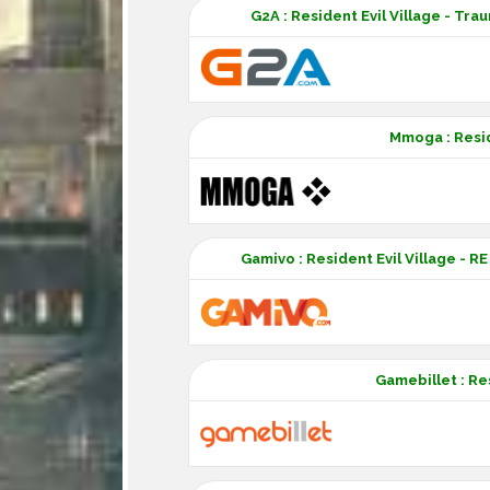
G2A : Resident Evil Village - Tr
Mmoga : Resid
Gamivo : Resident Evil Village - R
Gamebillet : Res