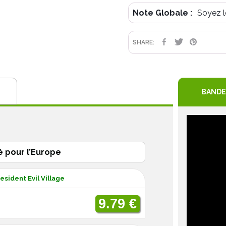
Note Globale :
Soyez l
PARTAGE
TWEET
PIN
SHARE:
BANDE
é pour l’Europe
esident Evil Village
9.79 €