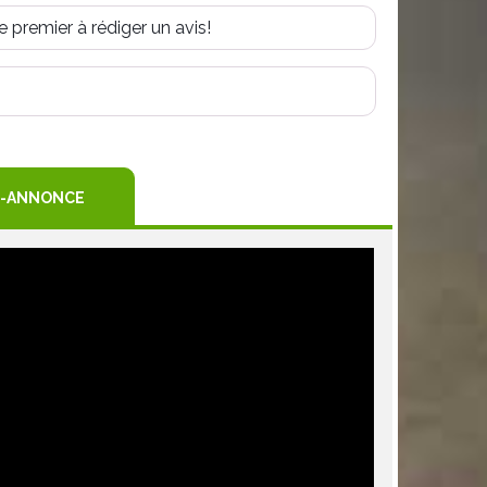
e premier à rédiger un avis!
R
TEREST
-ANNONCE