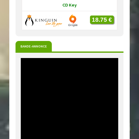
CD Key
18.75 €
BANDE-ANNONCE