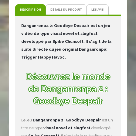
DESCRIPTION
DÉTAILS DU PRODUIT
LES AVIS
Danganronpa 2: Goodbye Despair est un jeu
vidéo de type visual novel et slugfest
développé par Spike Chunsoft. Il s'agit de la
suite directe du jeu original Danganronpa:
Trigger Happy Havoc.
Découvrez le monde
de Danganronpa 2 :
Goodbye Despair
Le jeu
Danganronpa 2: Goodbye Despair
est un
titre de type
visual novel et slugfest
développé
par
Spike Chunsoft
. Il s'agit de la suite directe du