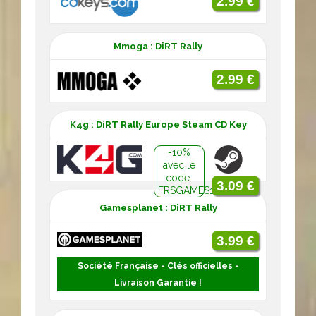
2.99 €
Mmoga : DiRT Rally
2.99 €
K4g : DiRT Rally Europe Steam CD Key
-10%
avec le
code:
3.09 €
FRSGAMES10
Gamesplanet : DiRT Rally
3.99 €
Société Française - Clés officielles -
Livraison Garantie !