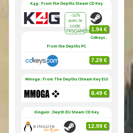
K4g : From the Depths Steam CD Key
-10%
avec le
code:
1.94 €
FRSGAMES10
Cdkeys :
From the Depths PC
7.29 €
Mmoga : From The Depths (Steam Key EU)
8.49 €
Kinguin : Depth EU Steam CD Key
12.99 €