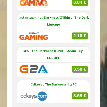
0.84 €
Instantgaming : Darkness Within 2: The Dark
Lineage
2.16 €
G2A : The Darkness II (PC) - Steam Key -
EUROPE
3.50 €
Cdkeys : The Darkness II 2 PC
3.59 €