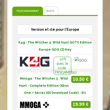
TÉLÉCHARGEMENT
BOÎTE
Version et clé pour l’Europe
K4g : The Witcher 3: Wild Hunt GOTY Edition
Europe GOG CD Key
-10%
avec le
code:
FRSGAMES10
Mmoga : The Witcher 3 : Wild
10.50 €
Hunt - Complete Edition (Xbox
One / Series X|S Download Code) - EU
19.99 €