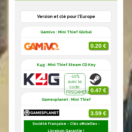
Version et clé pour l’Europe
Gamivo : Mini Thief Global
0.20 €
K4g : Mini Thief Steam CD Key
-10%
avec le
code:
0.47 €
FRSGAMES10
Gamesplanet : Mini Thief
3.59 €
Société Française - Clés officielles -
Livraison Garantie !