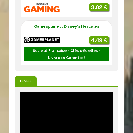
3.02 €
Gamesplanet : Disney's Hercules
4.49 €
Société Française - Clés officielles -
Livraison Garantie !
TRAILER