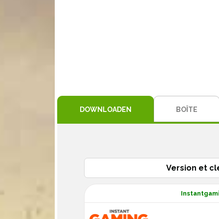
DOWNLOADEN
BOÎTE
Version et cl
Instantgami