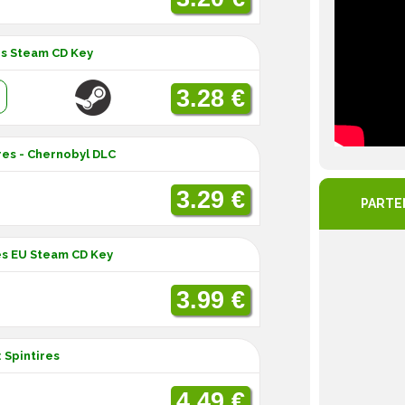
es Steam CD Key
:
3.28 €
res - Chernobyl DLC
3.29 €
PARTE
res EU Steam CD Key
3.99 €
 Spintires
4.49 €