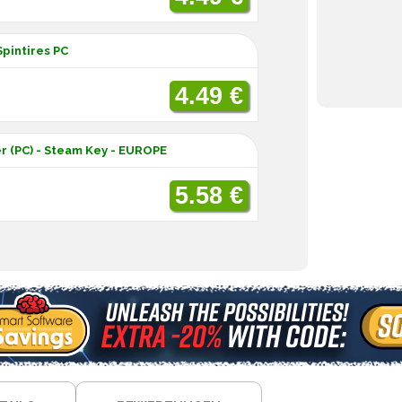
Spintires PC
4.49 €
r (PC) - Steam Key - EUROPE
5.58 €