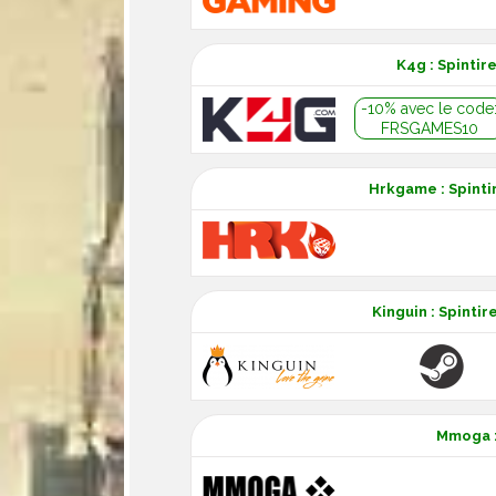
K4g : Spintir
-10% avec le code
FRSGAMES10
Hrkgame : Spinti
Kinguin : Spinti
Mmoga :