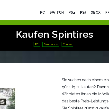
PC
SWITCH
PS4
PS5
XBOX
P
Kaufen Spintires
PC
Simulation
Course
Sie suchen nach einem ein
günstig zu kaufen? Dann suc
Wir bieten Ihnen die Möglic
das beste Preis-Leistungs-
Sie Spintires günstig kaufe