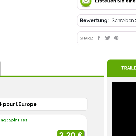
Erstellen Sie ein
Bewertung:
Schreiben 
TEILEN
TWEET
PIN
SHARE:
TRAIL
é pour l’Europe
ng : Spintires
3.20 €