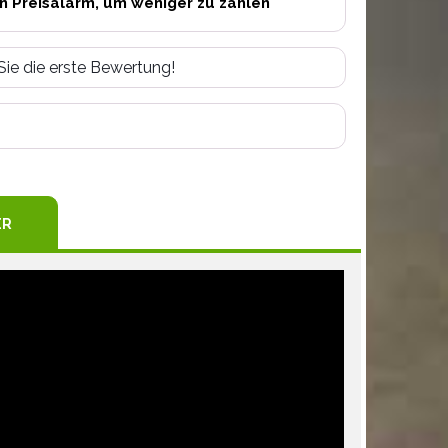
en Preisalarm, um weniger zu zahlen
Sie die erste Bewertung!
TEREST
ER