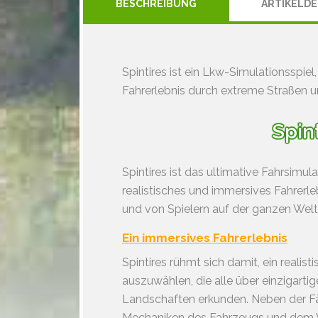
BESCHREIBUNG
ARTIKELDE
Spintires ist ein Lkw-Simulationsspiel
Fahrerlebnis durch extreme Straßen un
Spin
Spintires ist das ultimative Fahrsimul
realistisches und immersives Fahrerle
und von Spielern auf der ganzen Wel
Ein immersives Fahrerlebnis
Spintires rühmt sich damit, ein realis
auszuwählen, die alle über einzigart
Landschaften erkunden. Neben der Fäh
Mechaniken des Fahrzeugs und dem Ve