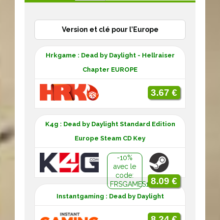
Version et clé pour l’Europe
Hrkgame : Dead by Daylight - Hellraiser
Chapter EUROPE
3.67 €
K4g : Dead by Daylight Standard Edition
Europe Steam CD Key
-10%
avec le
code:
8.09 €
FRSGAMES10
Instantgaming : Dead by Daylight
8.24 €