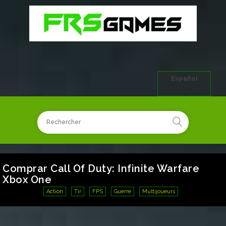
Español
Comprar Call Of Duty: Infinite Warfare
Xbox One
Action
Tir
FPS
Guerre
Multijoueurs