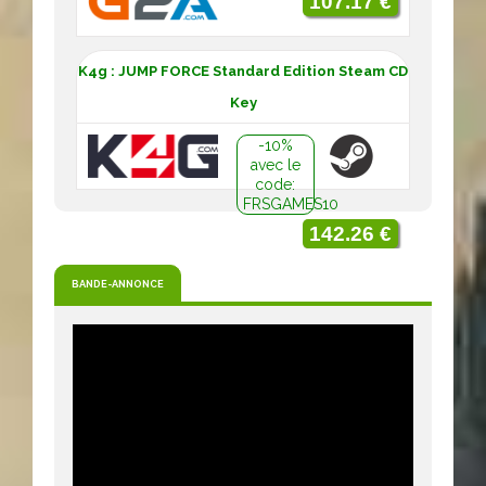
107.17 €
K4g : JUMP FORCE Standard Edition Steam CD
Key
-10%
avec le
code:
FRSGAMES10
142.26 €
BANDE-ANNONCE