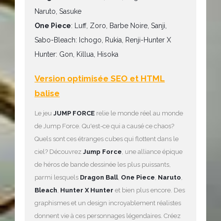
Naruto, Sasuke
One Piece
: Luff, Zoro, Barbe Noire, Sanji,
Sabo-Bleach: Ichogo, Rukia, Renji-Hunter X
Hunter: Gon, Killua, Hisoka
Version optimisée SEO et HTML
balise
Le jeu
JUMP FORCE
relie le monde réel au monde
de Jump Force. Qu'est-ce qui a causé ce chaos?
Quels sont ces étranges cubes qui flottent dans le
ciel? Découvrez
Jump Force
, une alliance épique
de héros de bande dessinée les plus puissants,
parmi lesquels
Dragon Ball
,
One Piece
,
Naruto
,
Bleach
,
Hunter X Hunter
et bien plus encore. Des
graphismes et un design incroyablement réalistes
donnent vie à ces personnages légendaires. Créez