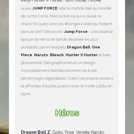
Renji-Hunter X Hunter: Gon, Killua, Hisoka
Le jeu
JUMP FORCE
relie le monde réel au monde
de Jump Force. Mais qu'est-ce qui a causé ce
chaos? Et quels sont ces étranges cubes qui flottent
dans le ciel? Découvrez
Jump Force
- une alliance
épique de héros de bande dessinée les plus
puissants, parmi lesquels
Dragon Ball
,
One
Piece
,
Naruto
,
Bleach
,
Hunter X Hunter
et bien
plus encore. Des graphismes et un design
incroyablement réalistes donnent vie à ces
personnages légendaires. Créez vos propres avatars
et affrontez d'autres joueurs avec le mode Lobby en
ligne.
Héros
Dragon Ball Z
: Goku, Frise, Végéta-Naruto: