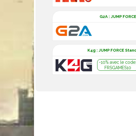
G2A : JUMP FORC
K4g : JUMP FORCE Stand
-10% avec le code
FRSGAMES10