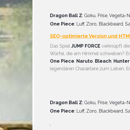
Dragon Ball Z
: Goku, Frise, Vegeta-
One Piece
: Luff, Zoro, Blackbeard, S
SEO-optimierte Version und HT
Das Spiel
JUMP FORCE
verknüpft die
Würfel, die am Himmel schweben? E
One Piece
,
Naruto
,
Bleach
,
Hunter
legendären Charaktere zum Leben. Ers
Dragon Ball Z
: Goku, Frise, Vegeta-
One Piece
: Luff, Zoro, Blackbeard, S
.