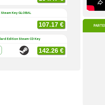
E Steam Key GLOBAL
107.17 €
PARTE
ard Edition Steam CD Key
:
142.26 €