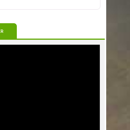
TEREST
ER