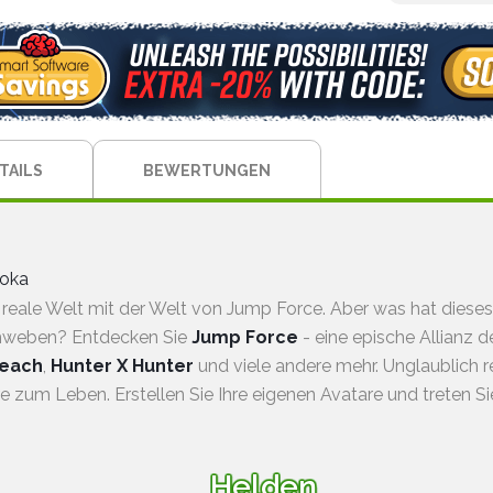
TAILS
BEWERTUNGEN
soka
 reale Welt mit der Welt von Jump Force. Aber was hat diese
chweben? Entdecken Sie
Jump Force
- eine epische Allianz 
leach
,
Hunter X Hunter
und viele andere mehr. Unglaublich r
e zum Leben. Erstellen Sie Ihre eigenen Avatare und treten
Helden