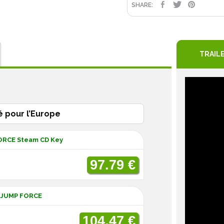
TEILEN
TWEET
PIN
SHARE:
TRAIL
é pour l’Europe
FORCE Steam CD Key
97.79 €
 JUMP FORCE
104.47 €