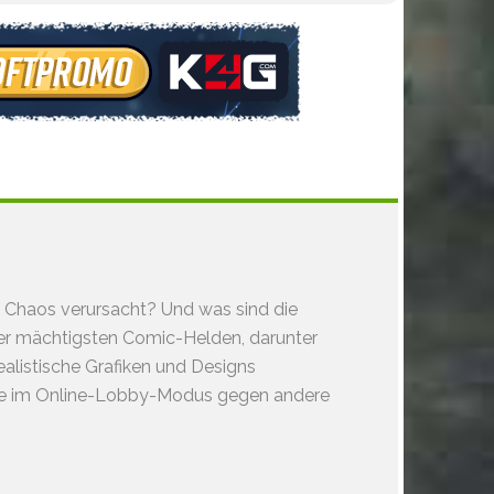
s Chaos verursacht? Und was sind die
der mächtigsten Comic-Helden, darunter
ealistische Grafiken und Designs
 Sie im Online-Lobby-Modus gegen andere