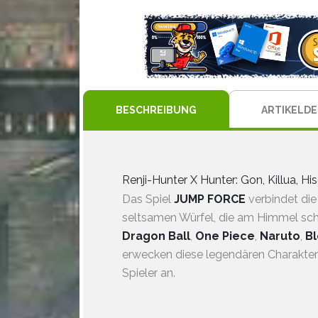
BESCHREIBUNG
ARTIKELDE
Renji-Hunter X Hunter: Gon, Killua, Hi
Das Spiel
JUMP FORCE
verbindet die
seltsamen Würfel, die am Himmel s
Dragon Ball
,
One Piece
,
Naruto
,
B
erwecken diese legendären Charakter
Spieler an.