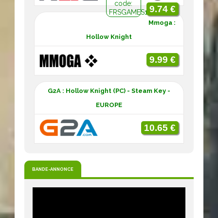
code:
9.74 €
FRSGAMES10
Mmoga :
Hollow Knight
9.99 €
G2A : Hollow Knight (PC) - Steam Key -
EUROPE
10.65 €
BANDE-ANNONCE