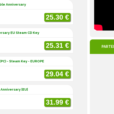
ble Anniversary
25.30 €
versary EU Steam CD Key
25.31 €
PARTE
 (PC) - Steam Key - EUROPE
29.04 €
Anniversary [EU]
31.99 €