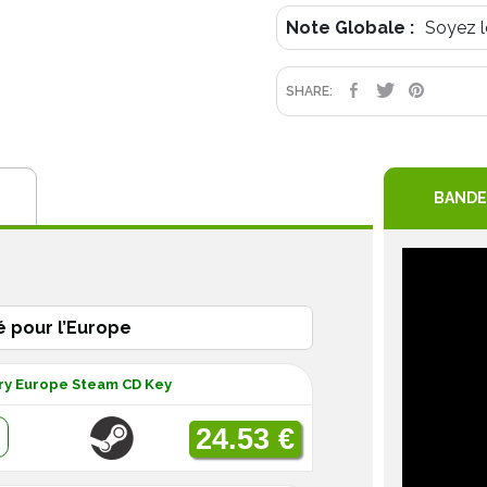
Note Globale :
Soyez l
PARTAGE
TWEET
PIN
SHARE:
BANDE
é pour l’Europe
ary Europe Steam CD Key
:
24.53 €