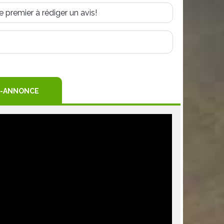
e premier à rédiger un avis!
R
TEREST
-ANNONCE