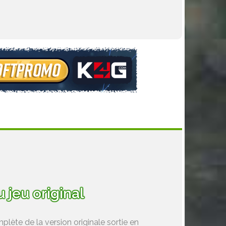
 jeu original
plète de la version originale sortie en