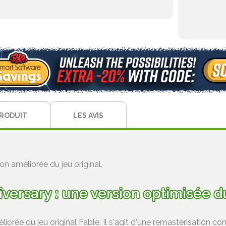
PRODUIT
LES AVIS
on améliorée du jeu original.
versary : une version optimisée du
iorée du jeu original Fable. Il s'agit d'une remastérisation com