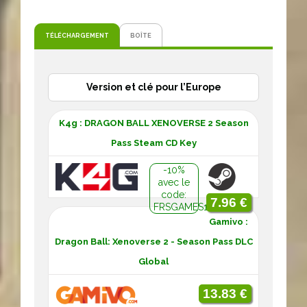
TÉLÉCHARGEMENT
BOÎTE
Version et clé pour l’Europe
K4g : DRAGON BALL XENOVERSE 2 Season
Pass Steam CD Key
-10%
avec le
code:
7.96 €
FRSGAMES10
Gamivo :
Dragon Ball: Xenoverse 2 - Season Pass DLC
Global
13.83 €