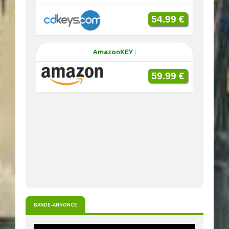
54.99 €
AmazonKEY :
59.99 €
BANDE-ANNONCE