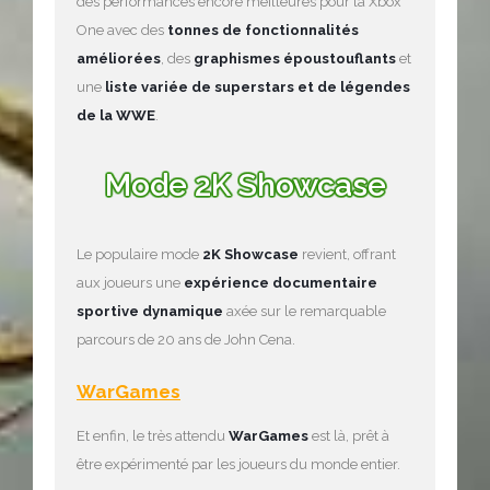
des performances encore meilleures pour la Xbox
One avec des
tonnes de fonctionnalités
améliorées
, des
graphismes époustouflants
et
une
liste variée de superstars et de légendes
de la WWE
.
Mode 2K Showcase
Le populaire mode
2K Showcase
revient, offrant
aux joueurs une
expérience documentaire
sportive dynamique
axée sur le remarquable
parcours de 20 ans de John Cena.
WarGames
Et enfin, le très attendu
WarGames
est là, prêt à
être expérimenté par les joueurs du monde entier.