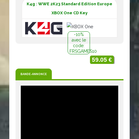
K4g : WWE 2K23 Standard Edition Europe
XBOX One CD Key
-10%
avec le
code:
FRSGAMES10
59.05 €
BANDE-ANNONCE