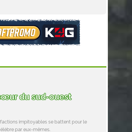
u cœur du sud-ouest
 factions impitoyables se battent pour le
r célèbre par eux-mêmes.