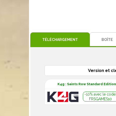
TÉLÉCHARGEMENT
BOÎTE
Version et cl
K4g : Saints Row Standard Editio
-10% avec le code
FRSGAMES10