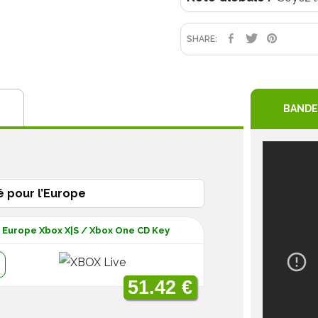
PARTAGE
TWEET
PIN
SHARE:
BANDE
é pour l’Europe
n Europe Xbox X|S / Xbox One CD Key
:
51.42 €