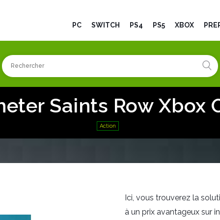
PC
SWITCH
PS4
PS5
XBOX
PRÉ
heter Saints Row Xbox 
Action
Ici, vous trouverez la sol
à un prix avantageux sur in