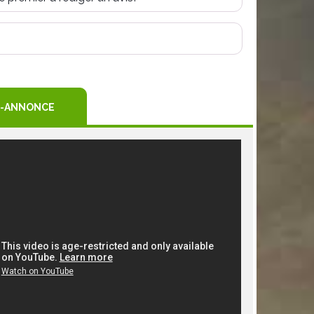
R
TEREST
-ANNONCE