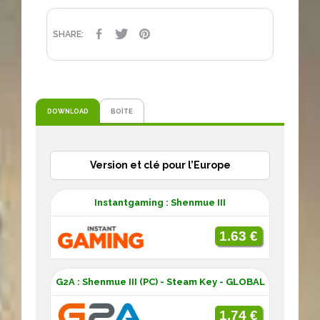
CONDIVIDI
TWITTA
PINTEREST
SHARE:
DOWNLOAD
BOÎTE
Version et clé pour l’Europe
Instantgaming : Shenmue III
1.63 €
G2A : Shenmue III (PC) - Steam Key - GLOBAL
1.74 €