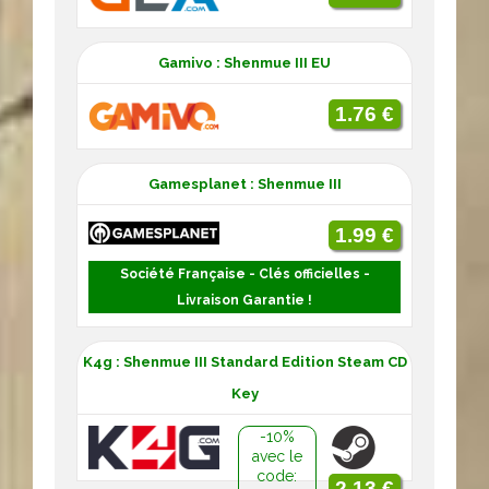
Gamivo : Shenmue III EU
1.76 €
Gamesplanet : Shenmue III
1.99 €
Société Française - Clés officielles -
Livraison Garantie !
K4g : Shenmue III Standard Edition Steam CD
Key
-10%
avec le
code:
2.13 €