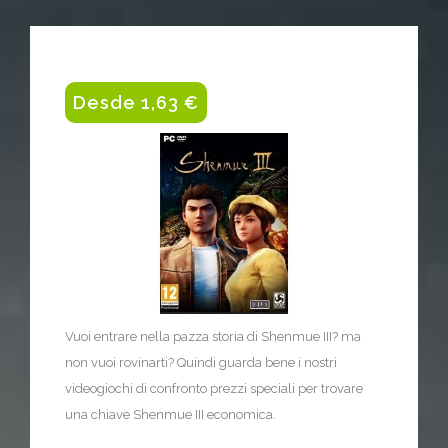
Desde 1,63 €
Vuoi entrare nella pazza storia di Shenmue III? ma
non vuoi rovinarti? Quindi guarda bene i nostri
videogiochi di confronto prezzi speciali per trovare
una chiave Shenmue III economica.