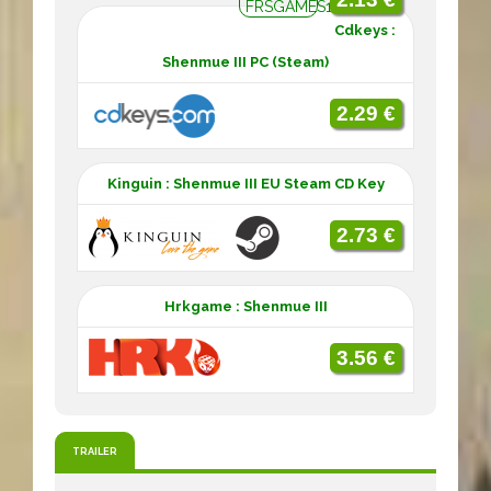
FRSGAMES10
Cdkeys :
Shenmue III PC (Steam)
2.29 €
Kinguin : Shenmue III EU Steam CD Key
2.73 €
Hrkgame : Shenmue III
3.56 €
TRAILER