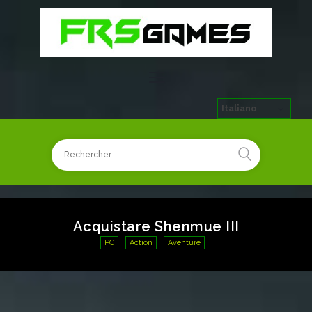
Italiano
Acquistare Shenmue III
PC
Action
Aventure